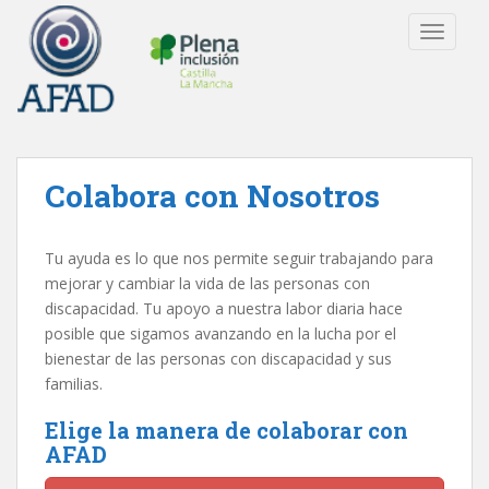
S
TOGGLE
k
i
p
t
o
m
Colabora con Nosotros
a
i
n
Tu ayuda es lo que nos permite seguir trabajando para
c
mejorar y cambiar la vida de las personas con
o
discapacidad. Tu apoyo a nuestra labor diaria hace
n
posible que sigamos avanzando en la lucha por el
t
bienestar de las personas con discapacidad y sus
e
familias.
n
t
Elige la manera de colaborar con
AFAD