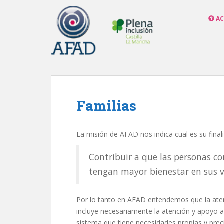
S
k
AC
i
p
t
o
m
a
i
Familias
n
c
o
La misión de AFAD nos indica cual es su final
n
t
Contribuir a que las personas co
e
tengan mayor bienestar en sus v
n
t
Por lo tanto en AFAD entendemos que la atenc
incluye necesariamente la atención y apoyo a 
sistema que tiene necesidades propias y prec