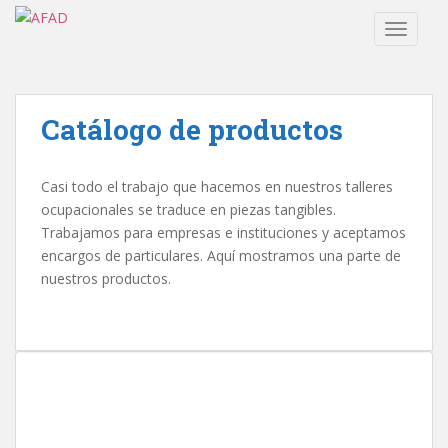
S
TOGGLE
k
i
p
t
Catálogo de productos
o
m
a
Casi todo el trabajo que hacemos en nuestros talleres
i
ocupacionales se traduce en piezas tangibles.
n
Trabajamos para empresas e instituciones y aceptamos
c
encargos de particulares. Aquí mostramos una parte de
o
nuestros productos.
n
t
e
n
t