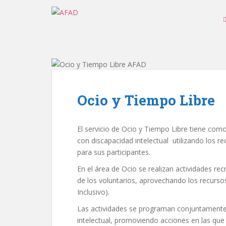
S
k
i
p
t
o
m
a
Ocio y Tiempo Libre
i
n
c
El servicio de Ocio y Tiempo Libre tiene como 
o
con discapacidad intelectual utilizando los r
n
para sus participantes.
t
e
En el área de Ocio se realizan actividades rec
n
de los voluntarios, aprovechando los recurso
t
Inclusivo).
Las actividades se programan conjuntamente 
intelectual, promoviendo acciones en las que 