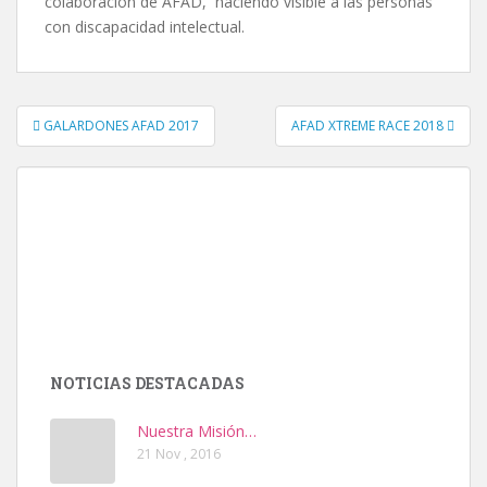
colaboración de AFAD, haciendo visible a las personas
con discapacidad intelectual.
GALARDONES AFAD 2017
AFAD XTREME RACE 2018
Navegación de entradas
NOTICIAS DESTACADAS
Nuestra Misión…
21 Nov , 2016