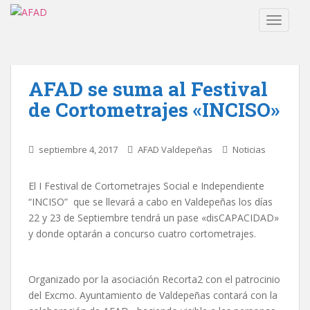
S
TOGGLE
k
i
p
t
AFAD se suma al Festival
o
m
de Cortometrajes «INCISO»
a
i
septiembre 4, 2017
AFAD Valdepeñas
Noticias
n
c
o
El I Festival de Cortometrajes Social e Independiente
n
“INCISO” que se llevará a cabo en Valdepeñas los días
t
22 y 23 de Septiembre tendrá un pase «disCAPACIDAD»
e
y donde optarán a concurso cuatro cortometrajes.
n
t
Organizado por la asociación Recorta2 con el patrocinio
del Excmo. Ayuntamiento de Valdepeñas contará con la