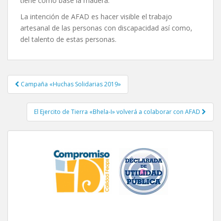
tiene como base la madera.
La intención de AFAD es hacer visible el trabajo
artesanal de las personas con discapacidad así como,
del talento de estas personas.
Campaña «Huchas Solidarias 2019»
Navegación de entradas
El Ejercito de Tierra «Bhela-I» volverá a colaborar con AFAD