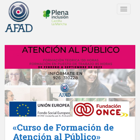
S
TOGGLE
k
i
p
t
o
m
a
i
n
c
o
n
t
e
n
t
«Curso de Formación de
Atención al Público»