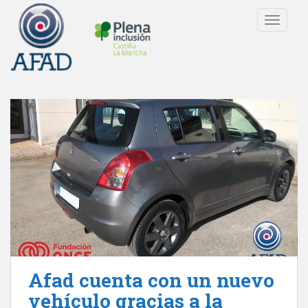
S
TOGGLE
k
i
p
t
o
m
a
i
n
c
o
n
t
e
n
t
Afad cuenta con un nuevo
vehículo gracias a la