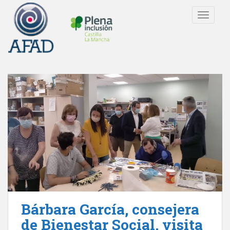
S
TOGGLE
k
i
p
t
o
m
a
i
n
c
o
n
t
e
n
t
Bárbara García, consejera
de Bienestar Social, visita