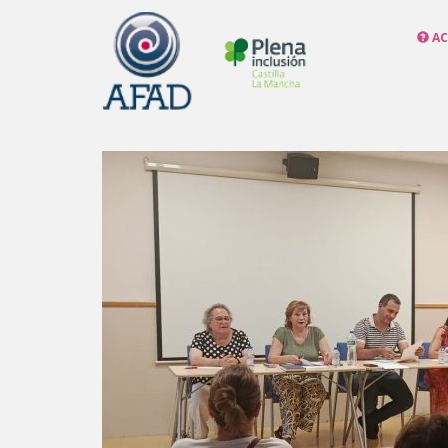
S
k
AC
i
p
t
o
m
a
i
n
c
o
n
t
e
n
t