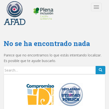
S
TOGGLE
k
i
p
t
o
m
No se ha encontrado nada
a
i
n
Parece que no encontramos lo que estás intentando localizar.
c
Es posible que te ayude buscarlo.
o
Buscar:
n
t
e
n
t